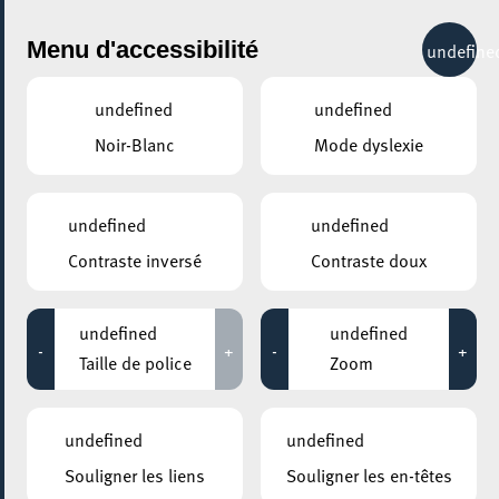
City Life
Menu d'accessibilité
undefine
undefined
undefined
Noir-Blanc
Mode dyslexie
undefined
undefined
Contraste inversé
Contraste doux
undefined
undefined
-
+
-
+
Taille de police
Zoom
AJOUTER À ICAL
undefined
undefined
PARTAGER L'ÉVENEMENT
Souligner les liens
Souligner les en-têtes
Mercredi 25 Février
19:00