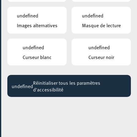
undefined
undefined
Images alternatives
Masque de lecture
undefined
undefined
Curseur blanc
Curseur noir
Réinitialiser tous les paramètres
undefined
d'accessibilité
AJOUTER À ICAL
COMMENT Y ACCÉDER
PARTAGER L'ÉVENEMENT
Dimanche 11 Janvier
17:00 - 18:15
ESCHER THEATER – ESCH-SUR-ALZETTE