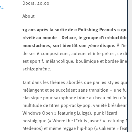
Doors: 20:00
AL
About​
13 ans après la sortie de « Polishing Peanuts » qui l’
révélé au monde – Deluxe, le groupe d’irréductibles
moustachues, sort bientôt son 7ème disque.
À l’ima
de ses 6 compositeurs, auteurs et interprètes, ce dis
est sportif, mélancolique, boulimique et border-line
schizophrène.
Tant dans les thèmes abordés que par les styles qui s
mélangent et se succèdent sans transition – une fugu
classique pour saxophone trône au beau milieu d’une
multitude de titres pop-rocky-pop, variété brésilienne 
Windows Open » featuring Luizga), punk lézard
nostalgique (« Where the f*ck is Jason? » featuring Mr.
Medeiros) et même reggae hip-hop (« Caliente » featur