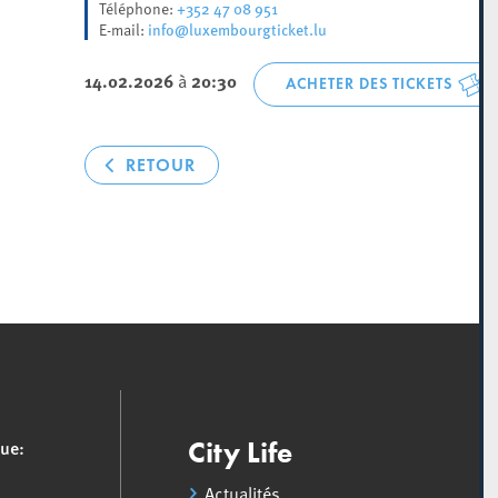
+352 47 08 951
Téléphone:
info@luxembourgticket.lu
E-mail:
14.02.2026
à
20:30
ACHETER DES TICKETS
RETOUR
que:
City Life
Actualités