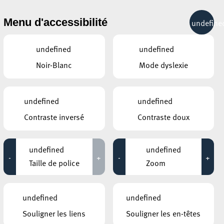
& RÉCRÉATION
MOBILITÉ
TOURIST INFO
Menu d'accessibilité
undefine
25°C
undefined
undefined
Noir-Blanc
Mode dyslexie
AUTRES ÉVÉNEMENTS
DU 14 FÉVRIER
ESCHER BIBLIOTHÉIK – BIBLIOTHÈQUE
undefined
undefined
MUNICIPALE D’ESCH-SUR-ALZETTE
BESA Kids Club
ÉES
Contraste inversé
Contraste doux
CENTRE CULTUREL KULTURFABRIK ESCH
ZOMBIE ZOMBIE +
undefined
undefined
KONTRAVOID + NUXX
-
+
-
+
Taille de police
Zoom
18:30 - 19:30
undefined
undefined
AUTRES ÉVÉNEMENTS
SIMILAIRES
Souligner les liens
Souligner les en-têtes