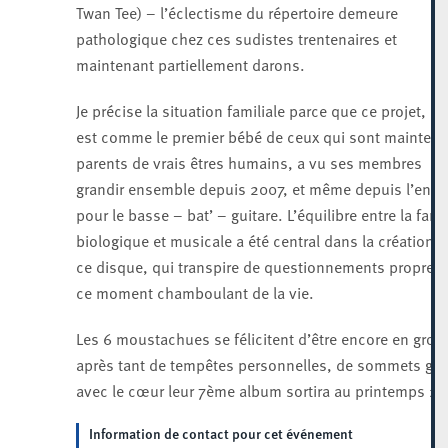
Twan Tee) – l’éclectisme du répertoire demeure
pathologique chez ces sudistes trentenaires et
maintenant partiellement darons.
Je précise la situation familiale parce que ce projet, qu
est comme le premier bébé de ceux qui sont maintena
parents de vrais êtres humains, a vu ses membres
grandir ensemble depuis 2007, et même depuis l’enfa
pour le basse – bat’ – guitare. L’équilibre entre la fami
biologique et musicale a été central dans la création d
ce disque, qui transpire de questionnements propres 
ce moment chamboulant de la vie.
Les 6 moustachues se félicitent d’être encore en grou
après tant de tempêtes personnelles, de sommets gra
avec le cœur leur 7ème album sortira au printemps 20
Information de contact pour cet événement