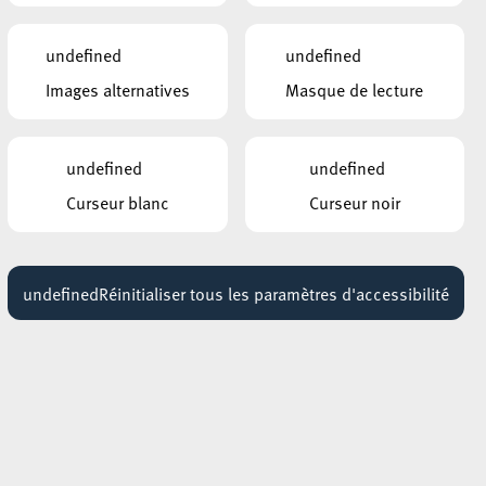
ROCKHAL – ETABLISSEMENT PUBLIC
CENTRE DE MUSIQUES AMPLIFIÉES
FINK
undefined
undefined
02 novembre 2026
19:00 - 20:00
Images alternatives
Masque de lecture
a
ROCKHAL – ETABLISSEMENT PUBLIC
CENTRE DE MUSIQUES AMPLIFIÉES
ARTEMAS
ge
undefined
undefined
14 novembre 2026
que
19:30 - 20:30
Curseur blanc
Curseur noir
ROCKHAL – ETABLISSEMENT PUBLIC
CENTRE DE MUSIQUES AMPLIFIÉES
GRAND CORPS MALADE
undefined
Réinitialiser tous les paramètres d'accessibilité
09 décembre 2027
e
19:00 - 20:00
e
(«
J
ing