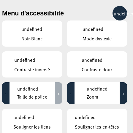
& RÉCRÉATION
MOBILITÉ
TOURIST INFO
Menu d'accessibilité
undefine
20°C
undefined
undefined
Noir-Blanc
Mode dyslexie
AUTRES ÉVÉNEMENTS
DU 04 MAI
CENTRE NATURE ET FORÊT ELLERGRONN
undefined
undefined
Herbes, arbres et autres
Contraste inversé
Contraste doux
plantes
13:00 - 18:00
undefined
undefined
ROCKHAL – ETABLISSEMENT PUBLIC
CENTRE DE MUSIQUES AMPLIFIÉES
-
+
-
+
TONY ANN
Taille de police
Zoom
14:45 - 16:45
ROCKHAL – ETABLISSEMENT PUBLIC
undefined
undefined
CENTRE DE MUSIQUES AMPLIFIÉES
TONY ANN
t
Souligner les liens
Souligner les en-têtes
18:00 - 20:00