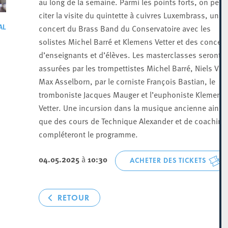
au long de la semaine. Parmi les points forts, on peut
citer la visite du quintette à cuivres Luxembrass, un
AL
concert du Brass Band du Conservatoire avec les
solistes Michel Barré et Klemens Vetter et des concert
d’enseignants et d’élèves. Les masterclasses seront
assurées par les trompettistes Michel Barré, Niels Vin
Max Asselborn, par le corniste François Bastian, le
tromboniste Jacques Mauger et l’euphoniste Klemens
Vetter. Une incursion dans la musique ancienne ainsi
que des cours de Technique Alexander et de coaching
compléteront le programme.
04.05.2025
à
10:30
ACHETER DES TICKETS
RETOUR