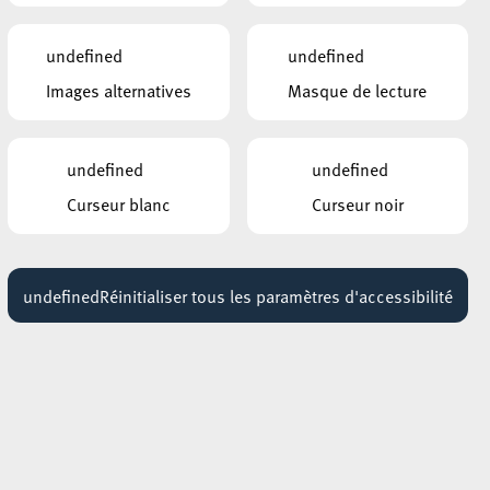
undefined
undefined
AUTRES ÉVÉNEMENTS
SIMILAIRES
s
Images alternatives
Masque de lecture
ROCKHAL – ETABLISSEMENT PUBLIC
CENTRE DE MUSIQUES AMPLIFIÉES
d et
Ana Godefroy
undefined
undefined
23 avril 2027
17:00 - 19:00
Curseur blanc
Curseur noir
CENTRE CULTUREL KULTURFABRIK ESCH
DJ SET SCEEN COLLECTIVE
14 août 2026
undefined
Réinitialiser tous les paramètres d'accessibilité
16:00 - 18:00
ROCKHAL – ETABLISSEMENT PUBLIC
CENTRE DE MUSIQUES AMPLIFIÉES
The Witcher
20 novembre 2026
18:00 - 19:00