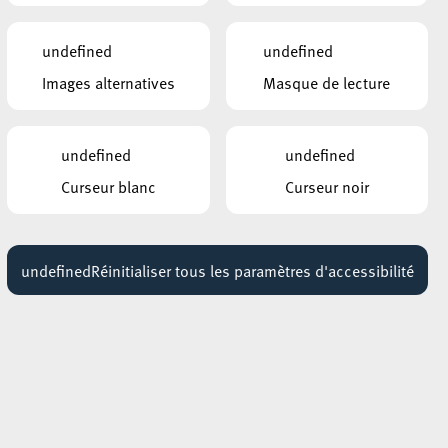
ESCHER THEATER – ESCH-SUR-ALZETTE
Muerdelimones
28 mai 2027
undefined
undefined
18:00 - 21:15
se
Images alternatives
Masque de lecture
use
ESCHER THEATER – ESCH-SUR-ALZETTE
Atelier de danse
Les
25 février 2027
undefined
undefined
17:30 - 20:30
Curseur blanc
Curseur noir
ARISTON
Olé !
30 mai 2027
15:00 - 18:00
undefined
Réinitialiser tous les paramètres d'accessibilité