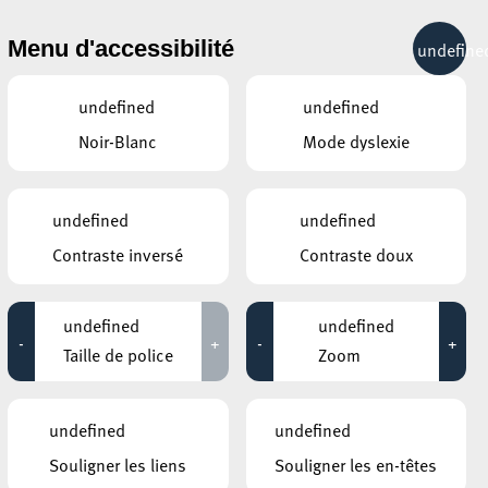
& RÉCRÉATION
MOBILITÉ
TOURIST INFO
Menu d'accessibilité
undefine
19°C
undefined
undefined
Noir-Blanc
Mode dyslexie
AUTRES ÉVÉNEMENTS
DU 12 MAI
UNIVERSITÉ POPULAIRE, AUDITOIRE
undefined
undefined
(ESCH-BELVAL)
Écriture de poésie
Contraste inversé
Contraste doux
CENTRE CULTUREL KULTURFABRIK ESCH
María José Llergo + Luca de
undefined
undefined
Dios
-
+
-
+
Taille de police
Zoom
ia
17:30 - 19:30
ve
undefined
undefined
AUTRES ÉVÉNEMENTS
SIMILAIRES
Souligner les liens
Souligner les en-têtes
e