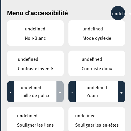
City Life
Menu d'accessibilité
undefine
undefined
undefined
Noir-Blanc
Mode dyslexie
GENRE
VOLLEYBALL
undefined
undefined
Contraste inversé
Contraste doux
LIEUX
Tous
undefined
undefined
-
+
-
+
Taille de police
Zoom
28 juillet 2023
undefined
undefined
PATINOIRE GAALGEBIERG D’ESCH-SUR-ALZETTE
Souligner les liens
Souligner les en-têtes
SPUERKEESS LUXEMBOURG BEACH OPEN 2023