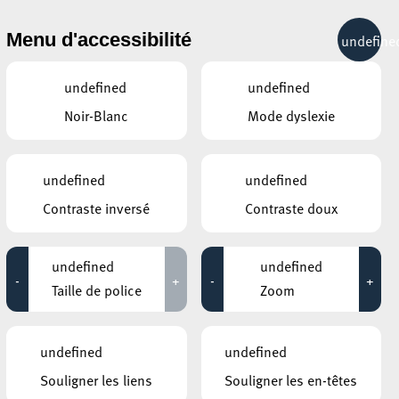
& RÉCRÉATION
MOBILITÉ
TOURIST INFO
Menu d'accessibilité
undefine
30°C
undefined
undefined
Noir-Blanc
Mode dyslexie
ÉVÉNEMENTS CONTINUS
undefined
undefined
11 JUILLET 2020
Contraste inversé
Contraste doux
GALERIE D’ART DU ESCHER THEATER
Leo Capus
undefined
undefined
-
+
-
+
Jusqu'au 25 juillet
Taille de police
Zoom
HÔTEL DE VILLE D’ESCH-SUR-ALZETTE
MBSR – Conference Mindfulness
undefined
undefined
Jusqu'au 05 octobre
Souligner les liens
Souligner les en-têtes