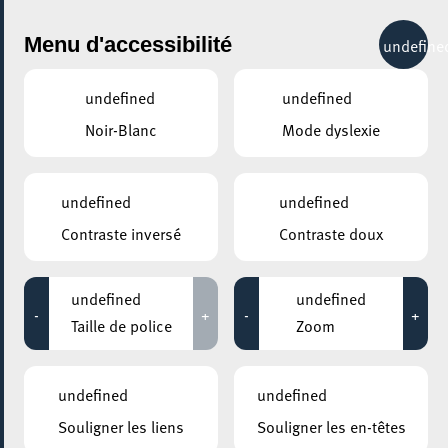
City Life
Menu d'accessibilité
undefine
undefined
undefined
Noir-Blanc
Mode dyslexie
GENRE
AFROBEATS
undefined
undefined
Contraste inversé
Contraste doux
LIEUX
Tous
undefined
undefined
-
+
-
+
Taille de police
Zoom
06 avril 2023
undefined
undefined
ROCKHAL – ETABLISSEMENT PUBLIC CENTRE DE MUSIQUES
Souligner les liens
Souligner les en-têtes
AMPLIFIÉES