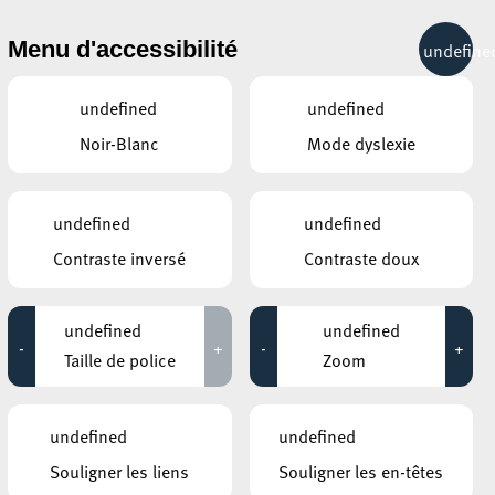
& RÉCRÉATION
MOBILITÉ
TOURIST INFO
Menu d'accessibilité
undefine
14°C
undefined
undefined
Noir-Blanc
Mode dyslexie
ÉVÉNEMENTS CONTINUS
undefined
undefined
31 MAI 2020
Contraste inversé
Contraste doux
HÔTEL DE VILLE D’ESCH-SUR-ALZETTE
MBSR – Conference Mindfulness
undefined
undefined
-
+
-
+
Jusqu'au 05 octobre
Taille de police
Zoom
undefined
undefined
Souligner les liens
Souligner les en-têtes