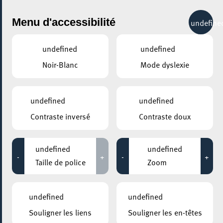
City Life
Menu d'accessibilité
undefine
undefined
undefined
Noir-Blanc
Mode dyslexie
GENRE
NATURE, SPORT ET LOISIRS
undefined
undefined
Contraste inversé
Contraste doux
LIEUX
Tous
undefined
undefined
-
+
-
+
Taille de police
Zoom
07 août 2020
undefined
undefined
CENTRE NATURE ET FORÊT ELLERGRONN
Souligner les liens
Souligner les en-têtes
Wie die Steinzeitmenschen malen