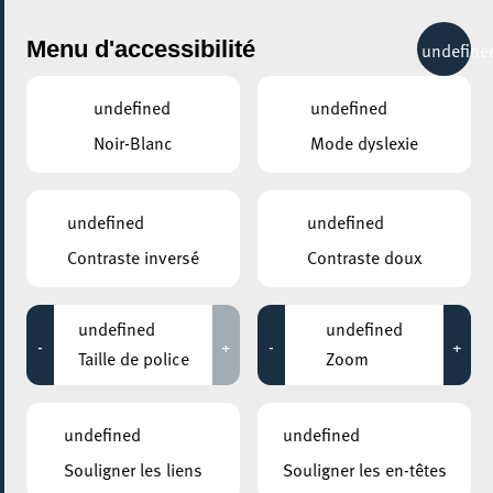
City Life
Menu d'accessibilité
undefine
undefined
undefined
Noir-Blanc
Mode dyslexie
GENRE
NATURE
undefined
undefined
Contraste inversé
Contraste doux
LIEUX
Tous
undefined
undefined
-
+
-
+
Taille de police
Zoom
27 septembre 2026
undefined
undefined
CENTRE NATURE ET FORÊT ELLERGRONN, ESCH-SUR-ALZETTE
Souligner les liens
Souligner les en-têtes
Une balade à travers le Ellergronn