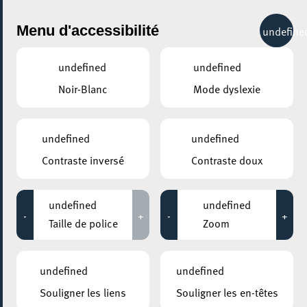
City Life
Menu d'accessibilité
undefine
undefined
undefined
Noir-Blanc
Mode dyslexie
GENRE
CINÉMA
undefined
undefined
Contraste inversé
Contraste doux
LIEUX
Tous
undefined
undefined
-
+
-
+
Taille de police
Zoom
01 octobre 2026
undefined
undefined
FRAEN AM WIDDERSTAND. VU STATISTINNEN ZU HELDINNEN OP DER
Souligner les liens
Souligner les en-têtes
LEINWAND