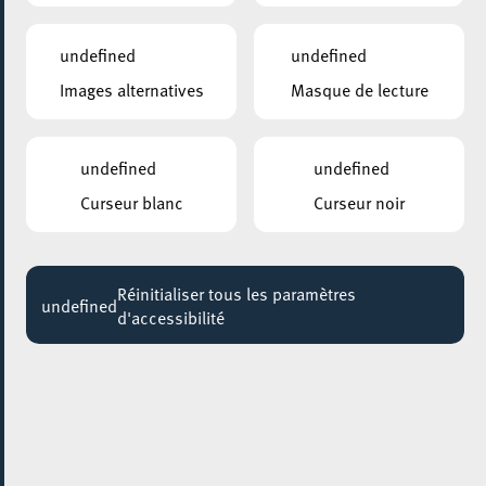
Fraen am Widderstand.
19:30 - 21:00
undefined
undefined
Images alternatives
Masque de lecture
KONSCHTHAL ESCH
Summercamp – LAwaBO (Noise Laboratory)
Jusqu'au 28 août
undefined
undefined
RUE DE L’ALZETTE
Curseur blanc
Curseur noir
Animations de rue
Jusqu'au 29 août
Réinitialiser tous les paramètres
PARKING HELEN BUCHHOLTZ
undefined
d'accessibilité
Maya Beach
Jusqu'au 30 août
MUSÉE NATIONAL DE LA RÉSISTANCE
CONCOURS PHOTO: Through the Lens – Women
in our Society
Jusqu'au 31 août