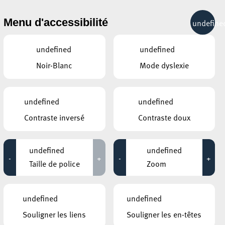
& RÉCRÉATION
MOBILITÉ
TOURIST INFO
Menu d'accessibilité
undefine
15°C
undefined
undefined
Noir-Blanc
Mode dyslexie
JUILLET
AOÛT
SEPTEMBRE
LUN
MAR
MER
JEU
VEN
SAM
DIM
undefined
undefined
Contraste inversé
Contraste doux
27
28
29
30
31
1
2
3
4
5
6
7
8
9
undefined
undefined
-
+
-
+
10
11
12
13
14
15
16
Taille de police
Zoom
17
18
19
20
21
22
23
undefined
undefined
24
25
26
27
28
29
30
Souligner les liens
Souligner les en-têtes
31
1
2
3
4
5
6