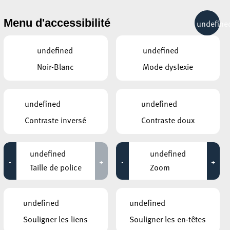
& RÉCRÉATION
MOBILITÉ
TOURIST INFO
Menu d'accessibilité
undefine
30°C
undefined
undefined
Noir-Blanc
Mode dyslexie
ÉVÉNEMENTS CONTINUS
undefined
undefined
11 JUILLET 2020
Contraste inversé
Contraste doux
GALERIE D’ART DU ESCHER THEATER
Leo Capus
undefined
undefined
-
+
-
+
Jusqu'au 25 juillet
Taille de police
Zoom
HÔTEL DE VILLE D’ESCH-SUR-ALZETTE
MBSR – Conference Mindfulness
undefined
undefined
Jusqu'au 05 octobre
Souligner les liens
Souligner les en-têtes