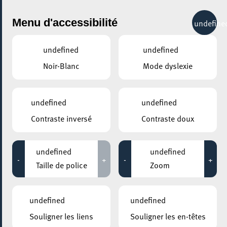
City Life
Menu d'accessibilité
undefine
undefined
undefined
Noir-Blanc
Mode dyslexie
GENRE
BEAUX-ARTS
undefined
undefined
Contraste inversé
Contraste doux
LIEUX
Tous
undefined
undefined
-
+
-
+
Taille de police
Zoom
14 juillet 2022
undefined
undefined
KONSCHTHAL ESCH
Souligner les liens
Souligner les en-têtes
Visite dessinée – Walking, Talking, Drawing