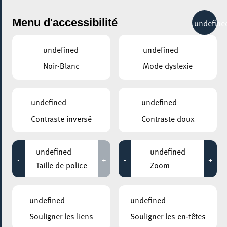
City Life
Menu d'accessibilité
undefine
undefined
undefined
Noir-Blanc
Mode dyslexie
partager
Remise recommandations
undefined
undefined
Assemblée citoyenne
Contraste inversé
Contraste doux
undefined
undefined
-
+
-
+
Taille de police
Zoom
undefined
undefined
Souligner les liens
Souligner les en-têtes