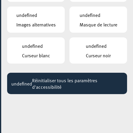
undefined
undefined
Images alternatives
Masque de lecture
undefined
undefined
TÉLÉCHARGEMENT
Curseur blanc
Curseur noir
Édition actuelle
Réinitialiser tous les paramètres
undefined
Archives
d'accessibilité