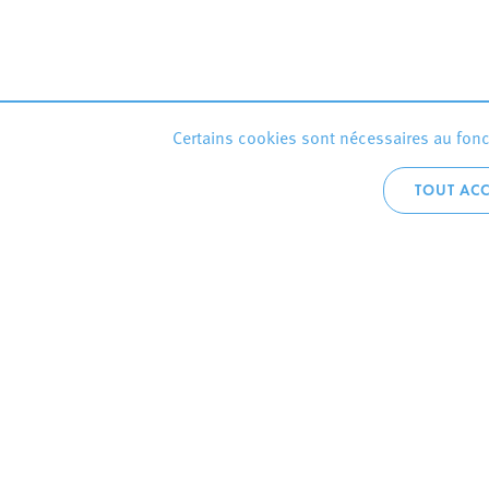
Certains cookies sont nécessaires au fonct
TOUT ACC
Accueil téléphoni
+352 2754 1
CONTACTEZ
VILLE D’E