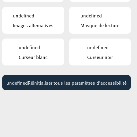
Horaires Sport- a Kulturbus
undefined
undefined
Plan Sport- a Kulturbus
Images alternatives
Masque de lecture
Communiqué de presse
Dépliant Sport- a Kulturbus
undefined
undefined
Curseur blanc
Curseur noir
undefined
Réinitialiser tous les paramètres d'accessibilité