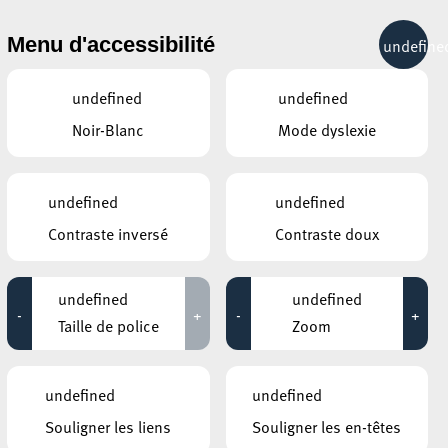
& RÉCRÉATION
MOBILITÉ
TOURIST INFO
Menu d'accessibilité
undefine
12°C
undefined
undefined
Noir-Blanc
Mode dyslexie
undefined
undefined
Contraste inversé
Contraste doux
CONTACTS
Circulation
undefined
undefined
2, rue de l'Ecole
-
+
-
+
L-4103
Esch-sur-Alzette
Taille de police
Zoom
+352 2754 3470
Prendre contact
undefined
undefined
Souligner les liens
Souligner les en-têtes
DOCUMENTS