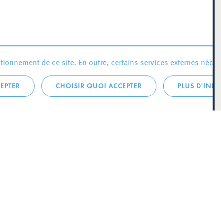
ionnement de ce site. En outre, certains services externes néces
EPTER
CHOISIR QUOI ACCEPTER
PLUS D'INF
que:
City Life
Actualités
 LA
Agenda
SCH
Since Esch2022