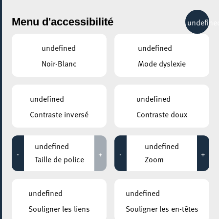
City Life
Menu d'accessibilité
undefine
undefined
undefined
Noir-Blanc
Mode dyslexie
partager
Archives
undefined
undefined
Recherche
Contraste inversé
Contraste doux
undefined
undefined
Choisir une année
-
+
-
+
Taille de police
Zoom
19.12.2018
Le marché bihebdomadaire pendant
undefined
undefined
les jours de fête
Souligner les liens
Souligner les en-têtes
11.12.2018