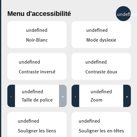
City Life
Menu d'accessibilité
undefine
undefined
undefined
Noir-Blanc
Mode dyslexie
undefined
undefined
Contraste inversé
Contraste doux
undefined
undefined
-
+
-
+
Taille de police
Zoom
AJOUTER À ICAL
undefined
undefined
PARTAGER L'ÉVENEMENT
Souligner les liens
Souligner les en-têtes
Mercredi 15 Avril
20:00