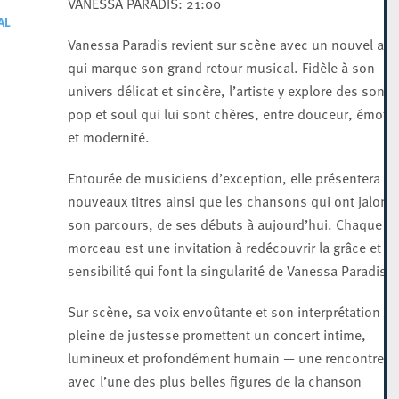
VANESSA PARADIS: 21:00
AL
Vanessa Paradis revient sur scène avec un nouvel al
qui marque son grand retour musical. Fidèle à son
univers délicat et sincère, l’artiste y explore des sonor
pop et soul qui lui sont chères, entre douceur, émoti
et modernité.
Entourée de musiciens d’exception, elle présentera se
nouveaux titres ainsi que les chansons qui ont jalonn
son parcours, de ses débuts à aujourd’hui. Chaque
morceau est une invitation à redécouvrir la grâce et la
sensibilité qui font la singularité de Vanessa Paradis.
Sur scène, sa voix envoûtante et son interprétation
pleine de justesse promettent un concert intime,
lumineux et profondément humain — une rencontre ra
avec l’une des plus belles figures de la chanson