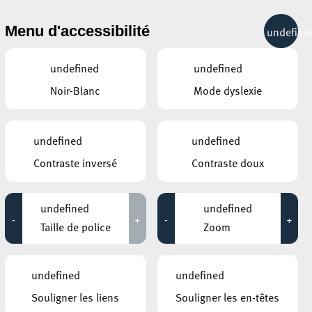
& RÉCRÉATION
MOBILITÉ
TOURIST INFO
Menu d'accessibilité
undefine
21°C
undefined
undefined
Noir-Blanc
Mode dyslexie
AUTRES ÉVÉNEMENTS
DU 07 NOVEMBRE
ARISTON
undefined
undefined
Atelier de chants "Tarantella
ÉES
Contraste inversé
Contraste doux
e Pizzica"
09:00 - 12:00
undefined
undefined
LA SOUFFLEUSE
-
+
-
+
Concert gourmand
Taille de police
Zoom
19:00 - 22:00
undefined
undefined
AUTRES ÉVÉNEMENTS
SIMILAIRES
Souligner les liens
Souligner les en-têtes