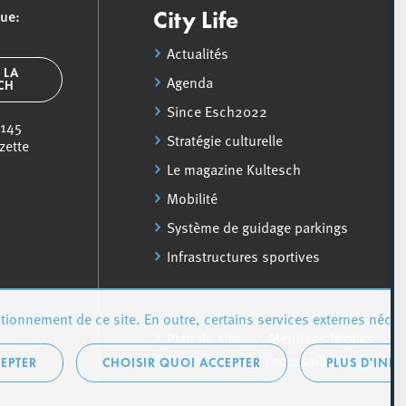
que:
City Life
Actualités
 LA
Agenda
SCH
Since Esch2022
 145
Stratégie culturelle
zette
Le magazine Kultesch
Mobilité
Système de guidage parkings
Infrastructures sportives
ionnement de ce site. En outre, certains services externes néces
Plan du site
Mentions légales
Déclaration sur l’accessibilité
EPTER
CHOISIR QUOI ACCEPTER
PLUS D'INF