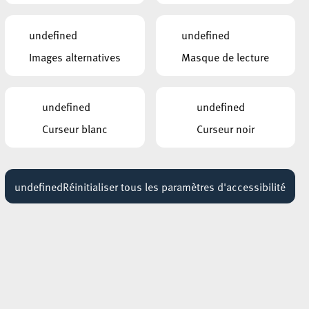
ROCKHAL – ETABLISSEMENT PUBLIC
CENTRE DE MUSIQUES AMPLIFIÉES
THE PUSSYCAT DOLLS
bum
undefined
undefined
13 septembre 2026
18:00 - 20:00
Images alternatives
Masque de lecture
ités
ROCKHAL – ETABLISSEMENT PUBLIC
on
CENTRE DE MUSIQUES AMPLIFIÉES
ABBA GOLD – The Concert
undefined
undefined
Show
16 janvier 2027
Curseur blanc
Curseur noir
s
19:30 - 20:30
é
ROCKHAL – ETABLISSEMENT PUBLIC
CENTRE DE MUSIQUES AMPLIFIÉES
undefined
Réinitialiser tous les paramètres d'accessibilité
DAVID DUCHOVNY
19 octobre 2026
18:00 - 20:00
re