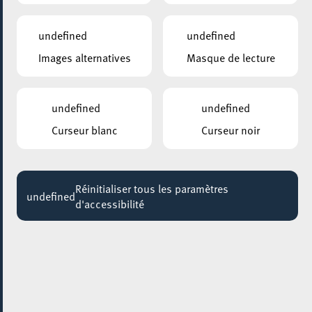
undefined
undefined
Images alternatives
Masque de lecture
undefined
undefined
Curseur blanc
Curseur noir
AJOUTER À ICAL
PARTAGER L'ÉVENEMENT
Réinitialiser tous les paramètres
undefined
d'accessibilité
Dimanche 21 Décembre
11:00
ARISTON
Textes sans frontières
Le festival
Textes sans frontières
, c’est quoi ? Des textes
d’auteur·rices contemporain·es d’une région du globe,