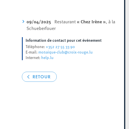
09/04/2025
Restaurant
« Chez Irène »
, à la
Schueberfouer
Information de contact pour cet événement
+352 27 55 33 90
Téléphone:
mosaique-club@croix-rouge.lu
E-mail:
help.lu
Internet:
RETOUR