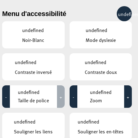
& RÉCRÉATION
MOBILITÉ
TOURIST INFO
Menu d'accessibilité
undefine
25°C
undefined
undefined
Noir-Blanc
Mode dyslexie
AUTRES ÉVÉNEMENTS
DU 12 JUIN
MOSAÏQUE CLUB – CLUB SENIOR À
undefined
undefined
ESCH/ALZETTE
Activités avec la crèche
Contraste inversé
Contraste doux
BOUMBA
12:30 - 16:30
undefined
undefined
KONSCHTHAL ESCH
-
+
-
+
Talk – Erik Kessels:
Taille de police
Zoom
Storytelling with vernacular
s
photography
17:00 - 20:00
undefined
undefined
Souligner les liens
Souligner les en-têtes
ROCKHAL – ETABLISSEMENT PUBLIC
tte
CENTRE DE MUSIQUES AMPLIFIÉES