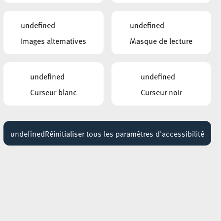
WASP
18:30 - 22:30
undefined
undefined
Images alternatives
Masque de lecture
AUTRES ÉVÉNEMENTS
SIMILAIRES
RESTAURANT BOSQUE FEVI
undefined
undefined
Les Nuits d’Été du Bosque
FeVi
Curseur blanc
Curseur noir
02 juillet 2026
undefined
Réinitialiser tous les paramètres d'accessibilité