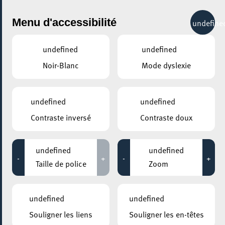
City Life
Menu d'accessibilité
undefine
undefined
undefined
Noir-Blanc
Mode dyslexie
AJOUTER À ICAL
COMMENT Y ACCÉDER
undefined
undefined
PARTAGER L'ÉVENEMENT
Contraste inversé
Contraste doux
Mercredi 22 Octobre - Mardi 18 Novembre
11:30 - 15:00
undefined
undefined
MOSAÏQUE CLUB – CLUB SENIOR À ESCH/ALZETTE
-
+
-
+
Taille de police
Zoom
Sorties au restaurant
undefined
undefined
Envie de passer un déjeuner convivial ? Alors joignez-vous
Souligner les liens
Souligner les en-têtes
à nous pour un repas en toute convivialité. Nous vous