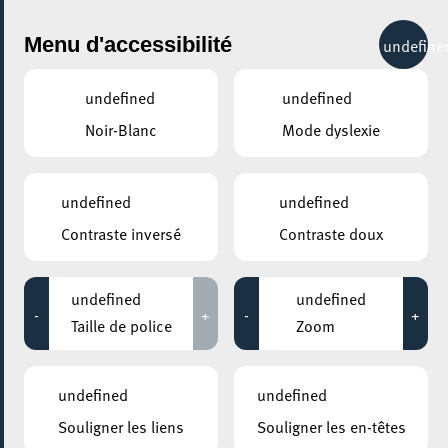
City Life
Menu d'accessibilité
undefine
undefined
undefined
Noir-Blanc
Mode dyslexie
undefined
undefined
Contraste inversé
Contraste doux
undefined
undefined
-
+
-
+
Taille de police
Zoom
AJOUTER À ICAL
undefined
undefined
PARTAGER L'ÉVENEMENT
Souligner les liens
Souligner les en-têtes
Mercredi 26 Mars - Mercredi 08 Octobre
14:00 - 17:00