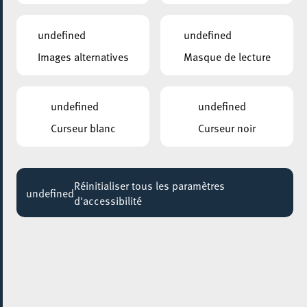
undefined
undefined
Images alternatives
Masque de lecture
undefined
undefined
Curseur blanc
Curseur noir
AJOUTER À ICAL
PARTAGER L'ÉVENEMENT
Réinitialiser tous les paramètres
Samedi 06 Juin
14:30 - 17:30
undefined
d'accessibilité
FACILITEC
Repair café à Facilitec
Repair Café Général et Couture à Facilitec
(Esch-sur-
Alzette)