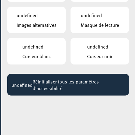
undefined
undefined
Images alternatives
Masque de lecture
undefined
undefined
Curseur blanc
Curseur noir
AJOUTER À ICAL
PARTAGER L'ÉVENEMENT
Réinitialiser tous les paramètres
undefined
d'accessibilité
Dimanche 16 Février
17:00 - 18:15
EGLISE SAINT-JOSEPH
Récital Romantique
Le récital pour cor et orgue à Esch est déjà une tradition !
Thorsten Pech et Jean-Luc Wietor vous présentent un