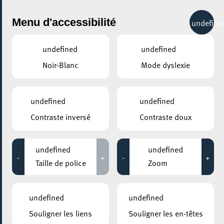
City Life
Menu d'accessibilité
undefine
undefined
undefined
Noir-Blanc
Mode dyslexie
undefined
undefined
Contraste inversé
Contraste doux
undefined
undefined
-
+
-
+
Taille de police
Zoom
AJOUTER À ICAL
COMMENT Y ACCÉDER
undefined
undefined
PARTAGER L'ÉVENEMENT
Souligner les liens
Souligner les en-têtes