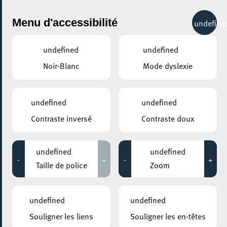
City Life
Menu d'accessibilité
undefine
undefined
undefined
Noir-Blanc
Mode dyslexie
undefined
undefined
Contraste inversé
Contraste doux
undefined
undefined
-
+
-
+
Taille de police
Zoom
AJOUTER À ICAL
undefined
undefined
COMMENT Y ACCÉDER
Souligner les liens
Souligner les en-têtes
PARTAGER L'ÉVENEMENT