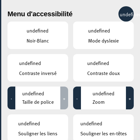
City Life
Menu d'accessibilité
undefine
undefined
undefined
Noir-Blanc
Mode dyslexie
AJOUTER À ICAL
COMMENT Y ACCÉDER
undefined
undefined
PARTAGER L'ÉVENEMENT
Contraste inversé
Contraste doux
Vendredi 23 Mai - Vendredi 19 Septembre
14:00 - 16:30
undefined
undefined
MOSAÏQUE CLUB – CLUB SENIOR À ESCH/ALZETTE
-
+
-
+
Taille de police
Zoom
Pâtisserie
undefined
undefined
La pâtisserie est votre hobby ? Vous aimez découvrir et
Souligner les liens
Souligner les en-têtes
goûter de nouveaux desserts ou gâteaux ? Lors de cet