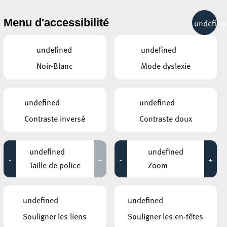
& RÉCRÉATION
MOBILITÉ
TOURIST INFO
Menu d'accessibilité
undefine
15°C
undefined
undefined
Noir-Blanc
Mode dyslexie
AUTRES ÉVÉNEMENTS
SIMILAIRES
UNIVERSITÉ POPULAIRE, AUDITOIRE
undefined
undefined
(ESCH-BELVAL)
Introduction à la
Contraste inversé
Contraste doux
psychologie analytique de
C. G. Jung
13 octobre 2026
undefined
undefined
15:00 - 18:45
-
+
-
+
Taille de police
Zoom
undefined
undefined
Souligner les liens
Souligner les en-têtes