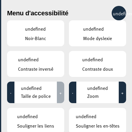
City Life
Menu d'accessibilité
undefine
undefined
undefined
Noir-Blanc
Mode dyslexie
undefined
undefined
Contraste inversé
Contraste doux
undefined
undefined
-
+
-
+
Taille de police
Zoom
AJOUTER À ICAL
undefined
undefined
COMMENT Y ACCÉDER
Souligner les liens
Souligner les en-têtes
PARTAGER L'ÉVENEMENT