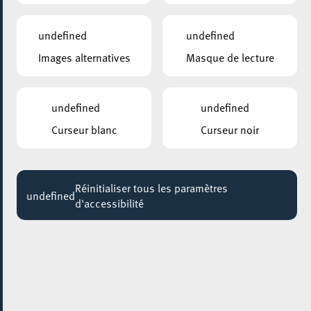
undefined
undefined
Images alternatives
Masque de lecture
undefined
undefined
Curseur blanc
Curseur noir
AJOUTER À ICAL
PARTAGER L'ÉVENEMENT
Réinitialiser tous les paramètres
undefined
d'accessibilité
Mardi 18 Novembre
09:00 - 14:00
HALLE DES POCHES À FONTE
Meet@Esch
Après le succès des éditions précédentes, l’événement
économique MEET@ESCH revient pour sa 3ᵉ édition !