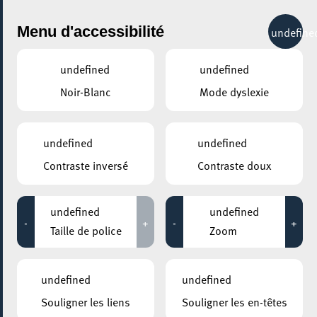
City Life
Menu d'accessibilité
undefine
undefined
undefined
Noir-Blanc
Mode dyslexie
AJOUTER À ICAL
COMMENT Y ACCÉDER
undefined
undefined
PARTAGER L'ÉVENEMENT
Contraste inversé
Contraste doux
Lundi 13 Janvier - Lundi 07 Avril
10:00 - 11:30
MOSAÏQUE CLUB – CLUB SENIOR À ESCH/ALZETTE
undefined
undefined
-
+
-
+
Marche remise en forme
Taille de police
Zoom
Vous souhaitez reprendre une activité physique douce en
undefined
undefined
plein air ? La marche en groupe permet de combiner sport
Souligner les liens
Souligner les en-têtes
et convivialité. Sans oublier qu’une activité physique