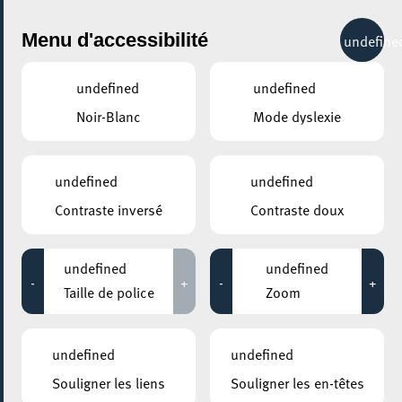
City Life
Menu d'accessibilité
undefine
undefined
undefined
Noir-Blanc
Mode dyslexie
undefined
undefined
Contraste inversé
Contraste doux
undefined
undefined
-
+
-
+
Taille de police
Zoom
AJOUTER À ICAL
undefined
undefined
COMMENT Y ACCÉDER
Souligner les liens
Souligner les en-têtes
PARTAGER L'ÉVENEMENT