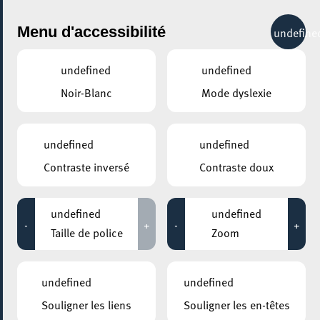
City Life
Menu d'accessibilité
undefine
undefined
undefined
Noir-Blanc
Mode dyslexie
undefined
undefined
Contraste inversé
Contraste doux
undefined
undefined
-
+
-
+
Taille de police
Zoom
AJOUTER À ICAL
undefined
undefined
COMMENT Y ACCÉDER
Souligner les liens
Souligner les en-têtes
PARTAGER L'ÉVENEMENT