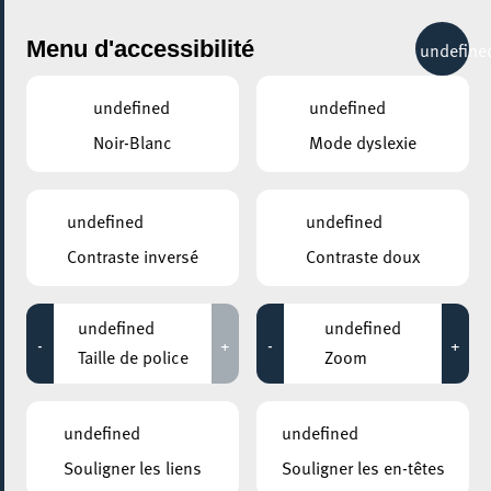
City Life
Menu d'accessibilité
undefine
undefined
undefined
Noir-Blanc
Mode dyslexie
undefined
undefined
Contraste inversé
Contraste doux
undefined
undefined
-
+
-
+
Taille de police
Zoom
undefined
undefined
AJOUTER À ICAL
Souligner les liens
Souligner les en-têtes
COMMENT Y ACCÉDER