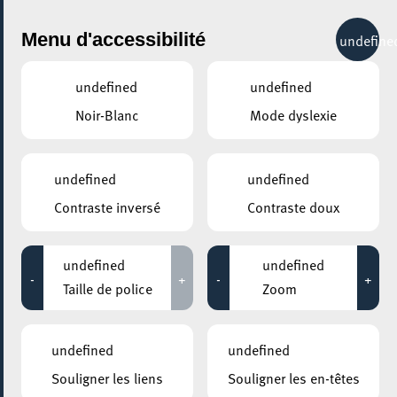
City Life
Menu d'accessibilité
undefine
undefined
undefined
Noir-Blanc
Mode dyslexie
undefined
undefined
Contraste inversé
Contraste doux
undefined
undefined
-
+
-
+
Taille de police
Zoom
AJOUTER À ICAL
undefined
undefined
PARTAGER L'ÉVENEMENT
Souligner les liens
Souligner les en-têtes
Samedi 06 Juin
17:30