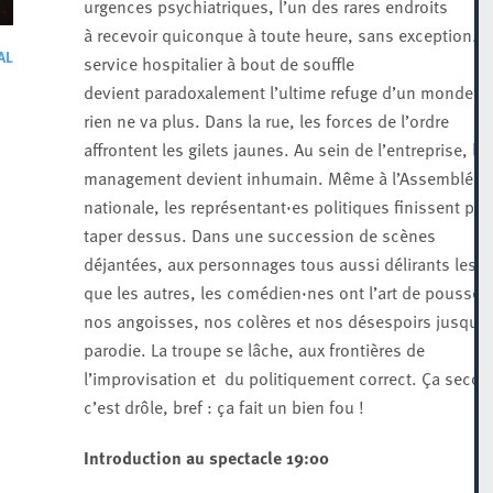
urgences psychiatriques, l’un des rares endroits
à recevoir quiconque à toute heure, sans exception.C
AL
service hospitalier à bout de souffle
devient paradoxalement l’ultime refuge d’un monde o
rien ne va plus. Dans la rue, les forces de l’ordre
affrontent les gilets jaunes. Au sein de l’entreprise, le
management devient inhumain. Même à l’Assemblée
nationale, les représentant·es politiques finissent par
taper dessus. Dans une succession de scènes
déjantées, aux personnages tous aussi délirants les 
que les autres, les comédien·nes ont l’art de pousser
nos angoisses, nos colères et nos désespoirs jusqu’à
parodie. La troupe se lâche, aux frontières de
l’improvisation et du politiquement correct. Ça secou
c’est drôle, bref : ça fait un bien fou !
Introduction au spectacle 19:00