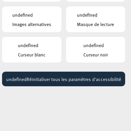
ESCHER THEATER – ESCH-SUR-ALZETTE
Hokuspokus
e
14 janvier 2027
undefined
undefined
19:00 - 21:30
Images alternatives
Masque de lecture
ù
ARISTON
Atelier de théâtre parent-
enfant
undefined
undefined
18 avril 2027
11:00 - 14:00
Curseur blanc
Curseur noir
 se
uns
undefined
Réinitialiser tous les paramètres d'accessibilité
 la
e,