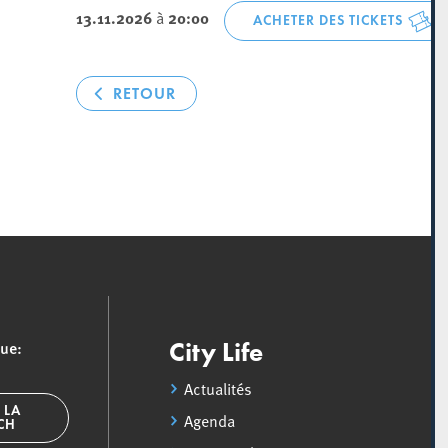
13.11.2026
à
20:00
ACHETER DES TICKETS
RETOUR
que:
City Life
Actualités
 LA
Agenda
SCH