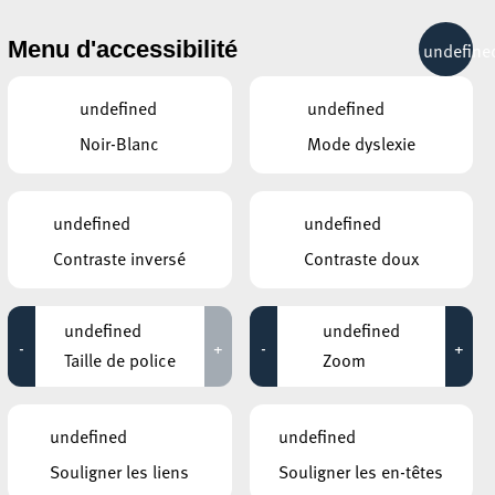
& RÉCRÉATION
MOBILITÉ
TOURIST INFO
Menu d'accessibilité
undefine
16°C
undefined
undefined
Noir-Blanc
Mode dyslexie
AUTRES ÉVÉNEMENTS
DU 13 NOVEMBRE
ROCKHAL – ETABLISSEMENT PUBLIC
undefined
undefined
CENTRE DE MUSIQUES AMPLIFIÉES
SKY FULL OF STARS
Contraste inversé
Contraste doux
19:30 - 20:30
undefined
undefined
-
+
-
+
AUTRES ÉVÉNEMENTS
Taille de police
Zoom
SIMILAIRES
ARISTON
Pizz’n’Zip
undefined
undefined
18 avril 2027
Souligner les liens
Souligner les en-têtes