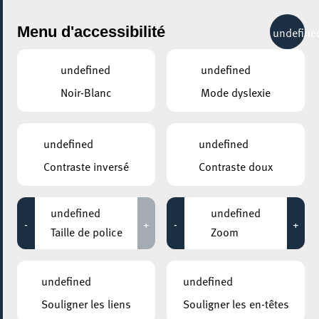
City Life
Menu d'accessibilité
undefine
undefined
undefined
Noir-Blanc
Mode dyslexie
undefined
undefined
Contraste inversé
Contraste doux
AJOUTER À ICAL
undefined
undefined
-
+
-
+
COMMENT Y ACCÉDER
Taille de police
Zoom
PARTAGER L'ÉVENEMENT
undefined
undefined
Dimanche 30 Mars
16:00 - 17:00
KONSCHTHAL ESCH
Souligner les liens
Souligner les en-têtes