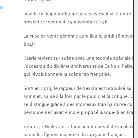
AL
Inscris-toi icipour obtenir un accès exclusif à notre
prévente le vendredi 15 novembre à 14h
La mise en vente générale aura lieu le lundi 18 novem
à 14h
Kaaris revient sur scène avec une tournée spéciale à
l’occasion du dixième anniversaire de Or Noir, l’album
qui révolutionnera la scène rap française.
Sorti en 2013, le rappeur de Sevran est propulsé au
sommet, salué à la fois par le public et la critique. Or 
se distingue grâce à des morceaux trap hardcore co
personne ne l’avait encore proposé jusque-là en Franc
« Zoo », « Binks » et « Ciroc » ont consolidé sa place
parmi les figures majeures du rap game français.