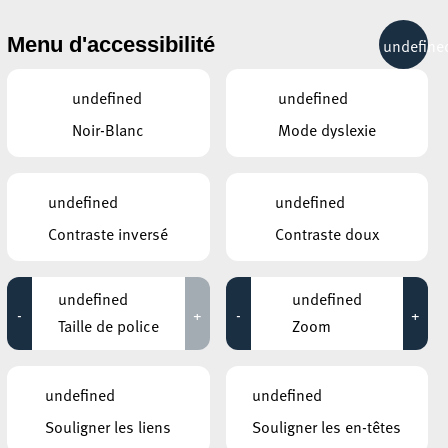
& RÉCRÉATION
MOBILITÉ
TOURIST INFO
Menu d'accessibilité
undefine
28°C
undefined
undefined
Noir-Blanc
Mode dyslexie
AUTRES ÉVÉNEMENTS
DU 29 MARS
CONSERVATOIRE DE MUSIQUE DE LA
undefined
undefined
VILLE D’ESCH/ALZETTE
Schlappeconcert – e
ÉES
Contraste inversé
Contraste doux
Familljeconcert
15:00 - 16:45
undefined
undefined
OUTDOOR CHARITY APRÈS SKI
-
+
-
+
Outdoor Charity après Ski
Taille de police
Zoom
15:00 - 23:45
undefined
undefined
AUTRES ÉVÉNEMENTS
Souligner les liens
Souligner les en-têtes
SIMILAIRES