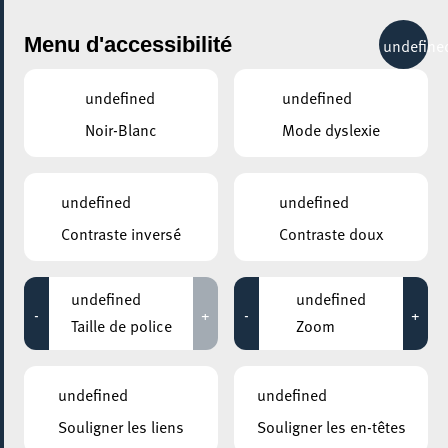
City Life
Menu d'accessibilité
undefine
undefined
undefined
Noir-Blanc
Mode dyslexie
AJOUTER À ICAL
COMMENT Y ACCÉDER
undefined
undefined
PARTAGER L'ÉVENEMENT
Contraste inversé
Contraste doux
Lundi 06 Janvier - Lundi 28 Avril
09:00 - 11:00
MOSAÏQUE CLUB – CLUB SENIOR À ESCH/ALZETTE
undefined
undefined
-
+
-
+
Groupe de marche
Taille de police
Zoom
interculturel
undefined
undefined
Souligner les liens
Souligner les en-têtes
Venez-vous dégourdir les jambes avec nous dans la joie et