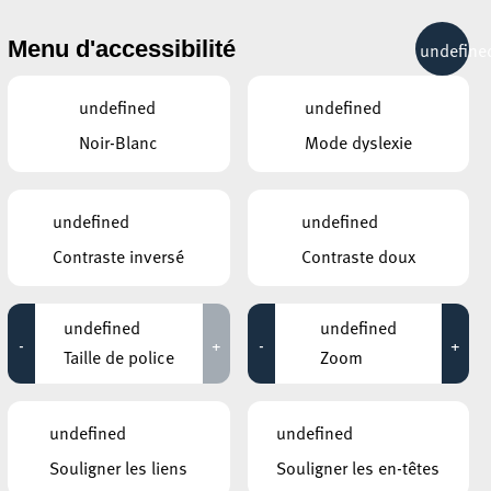
& RÉCRÉATION
MOBILITÉ
TOURIST INFO
Menu d'accessibilité
undefine
17°C
undefined
undefined
Noir-Blanc
Mode dyslexie
AUTRES ÉVÉNEMENTS
SIMILAIRES
ROCKHAL – ETABLISSEMENT PUBLIC
undefined
undefined
CENTRE DE MUSIQUES AMPLIFIÉES
Giovanni Zarrella
Contraste inversé
Contraste doux
18 avril 2027
17:00 - 19:00
undefined
undefined
LA SOUFFLEUSE
-
+
-
+
Concert gourmand
Taille de police
Zoom
07 novembre 2026
19:00 - 22:00
undefined
undefined
CENTRE CULTUREL KULTURFABRIK ESCH
Kid Francescoli
Souligner les liens
Souligner les en-têtes
06 février 2027