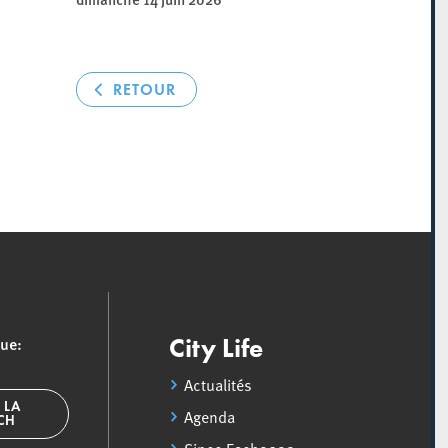
RETOUR
que:
City Life
Actualités
 LA
Agenda
SCH