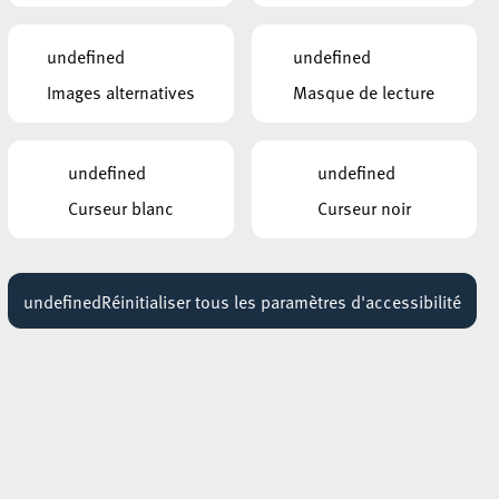
18:30 - 19:30
undefined
undefined
ont
Images alternatives
Masque de lecture
undefined
undefined
ic
Curseur blanc
Curseur noir
 !
undefined
Réinitialiser tous les paramètres d'accessibilité