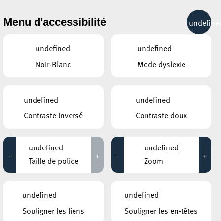
& RÉCRÉATION
MOBILITÉ
TOURIST INFO
Menu d'accessibilité
undefine
23°C
undefined
undefined
Noir-Blanc
Mode dyslexie
AUTRES ÉVÉNEMENTS
DU 05 DÉCEMBRE
MOSAÏQUE CLUB – CLUB SENIOR À
undefined
undefined
ESCH/ALZETTE
Excursion : Marché de Noël
Contraste inversé
Contraste doux
de Strasbourg
06:00 - 18:30
undefined
undefined
PLACE DE L’HÔTEL DE VILLE ESCH SUR
-
+
-
+
ALZETTE.
Taille de police
Zoom
Programme Marché de
Noël à Esch
14:45 - 19:30
undefined
undefined
CENTRE CULTUREL KULTURFABRIK ESCH
Souligner les liens
Souligner les en-têtes
GRANDE SOIRÉE DE LA