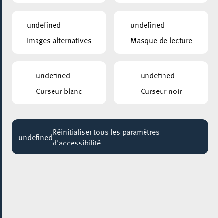
undefined
undefined
Images alternatives
Masque de lecture
undefined
undefined
Curseur blanc
Curseur noir
Réinitialiser tous les paramètres
undefined
d'accessibilité
AJOUTER À ICAL
PARTAGER L'ÉVENEMENT
Samedi 19 Juillet
12:00 - 17:00
RUE DE L’ALZETTE
Zumba, Cirque & jeux XXL