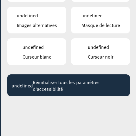
undefined
undefined
Images alternatives
Masque de lecture
undefined
undefined
Curseur blanc
Curseur noir
AJOUTER À ICAL
Réinitialiser tous les paramètres
undefined
PARTAGER L'ÉVENEMENT
d'accessibilité
Vendredi 15 Mai
17:00 - 23:45
SITE ARBED ESCH/SCHIFFLANGE (METZESCHMELZ)
ESC Ostend Beach Festival
Night