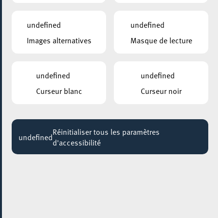
undefined
undefined
Images alternatives
Masque de lecture
undefined
undefined
Curseur blanc
Curseur noir
AJOUTER À ICAL
Réinitialiser tous les paramètres
undefined
PARTAGER L'ÉVENEMENT
d'accessibilité
Jeudi 12 Mars
19:30 - 21:15
CINEKINOSCH
Entre verres et confidences –
récital littéraire en espagnol