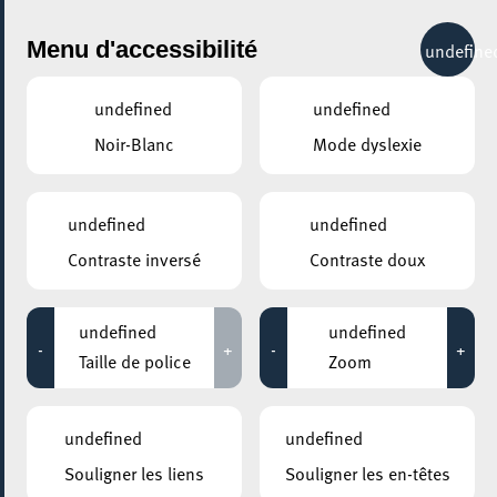
City Life
Menu d'accessibilité
undefine
undefined
undefined
Noir-Blanc
Mode dyslexie
undefined
undefined
Contraste inversé
Contraste doux
undefined
undefined
-
+
-
+
Taille de police
Zoom
undefined
undefined
Souligner les liens
Souligner les en-têtes
AJOUTER À ICAL