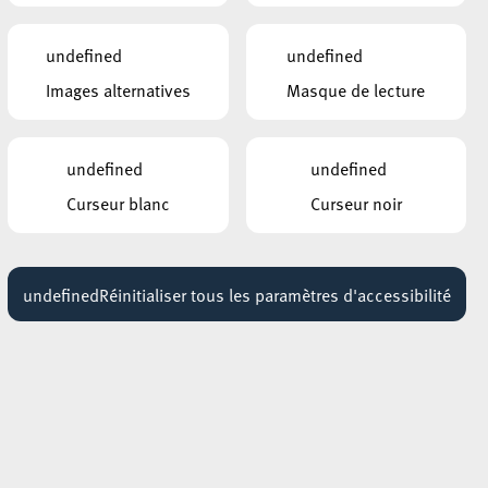
undefined
undefined
Images alternatives
Masque de lecture
t
qui
undefined
undefined
l.
Curseur blanc
Curseur noir
 un
n
undefined
Réinitialiser tous les paramètres d'accessibilité
se