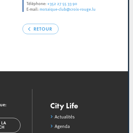
+352 27 55 33 90
Téléphone:
mosaique-club@croix-rouge.lu
E-mail:
RETOUR
que:
City Life
Actualités
 LA
Agenda
SCH