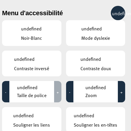
& RÉCRÉATION
MOBILITÉ
TOURIST INFO
Menu d'accessibilité
undefine
22°C
undefined
undefined
Noir-Blanc
Mode dyslexie
AUTRES ÉVÉNEMENTS
DU 14 JANVIER
MOSAÏQUE CLUB – CLUB SENIOR À
undefined
undefined
ESCH/ALZETTE
Technique Emmett
Contraste inversé
Contraste doux
13:00 - 18:00
MOSAÏQUE CLUB – CLUB SENIOR À
undefined
undefined
ESCH/ALZETTE
-
+
-
+
KulturPass
Taille de police
Zoom
13:00 - 16:00
GALERIE SCHLASSGOART
undefined
undefined
Voyage au coeur du silence
18:00 - 19:00
pte
Souligner les liens
Souligner les en-têtes