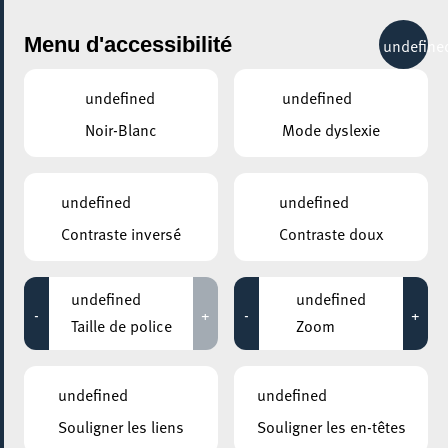
City Life
Menu d'accessibilité
undefine
undefined
undefined
Noir-Blanc
Mode dyslexie
undefined
undefined
Contraste inversé
Contraste doux
undefined
undefined
-
+
-
+
Taille de police
Zoom
AJOUTER À ICAL
undefined
undefined
COMMENT Y ACCÉDER
Souligner les liens
Souligner les en-têtes
PARTAGER L'ÉVENEMENT